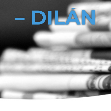
– DILÁN