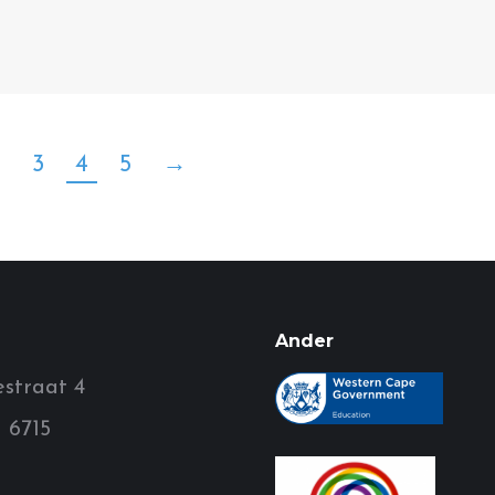
2
3
4
5
→
Ander
straat 4
 6715