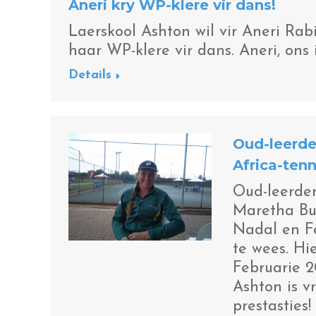
Aneri kry WP-klere vir dans!
Laerskool Ashton wil vir Aneri Ra
haar WP-klere vir dans. Aneri, ons 
Details
Oud-leerder
Africa-ten
Oud-leerder
Maretha Burg
Nadal en Fe
te wees. Hi
Februarie 2
Ashton is v
prestasties!