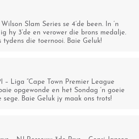
Wilson Slam Series se 4’de been. In ‘n
g hy 3’de en verower die brons medalje.
 tydens die toernooi. Baie Geluk!
PI – Liga “Cape Town Premier League
 is baie opgewonde en het Sondag ‘n goeie
 sege. Baie Geluk jy maak ons trots!