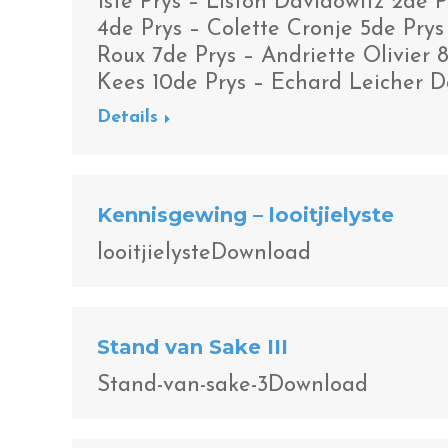
1ste Prys – Liston Davidowitz 2de 
4de Prys – Colette Cronje 5de Pry
Roux 7de Prys – Andriette Olivier 
Kees 10de Prys – Echard Leicher D
Details
Kennisgewing – looitjielyste
looitjielysteDownload
Stand van Sake III
Stand-van-sake-3Download