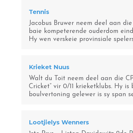
Tennis
Jacobus Bruwer neem deel aan die 
baie kompeterende ouderdom eindi
Hy wen verskeie provinsiale spelers
Krieket Nuus
Walt du Toit neem deel aan die C
Cricket” vir 0/11 krieketklubs. Hy
boulvertoning gelewer is sy span se
Lootjielys Wenners