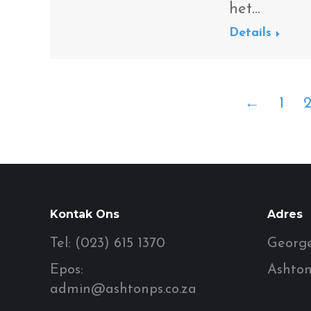
het…
Details
←
1
Kontak Ons
Adres
Tel: (023) 615 1370
George
Epos:
Ashton
admin@ashtonps.co.za