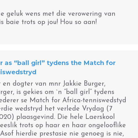
bie geluk wens met die verowering van
is baie trots op jou! Hou so aan!
 as “ball girl” tydens the Match for
niswedstryd
 en dogter van mnr Jakkie Burger,
er, is gekies om `n “ball girl” tydens
derer se Match for Africa-tenniswedstyd
erdie wedstryd het verlede Vrydag (7
020) plaasgevind. Die hele Laerskool
reeslik trots op haar en haar ongelooflike
 Asof hierdie prestasie nie genoeg is nie,