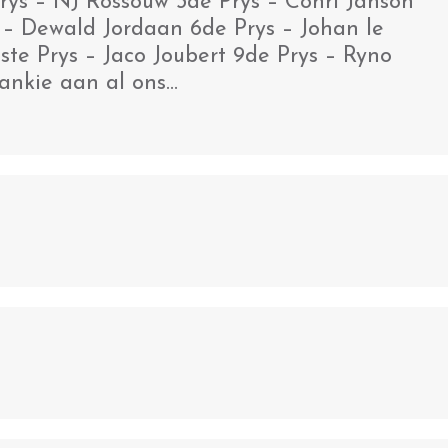
Prys – NJ Rossouw 3de Prys – Conri Janson
s – Dewald Jordaan 6de Prys – Johan le
8ste Prys – Jaco Joubert 9de Prys – Ryno
ankie aan al ons…